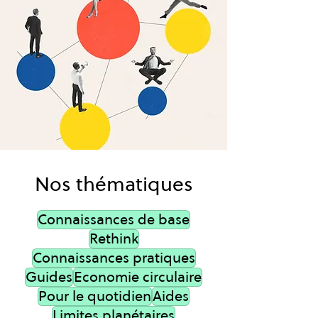
Nos thématiques
Connaissances de base
Rethink
Connaissances pratiques
Guides
Economie circulaire
Pour le quotidien
Aides
Limites planétaires