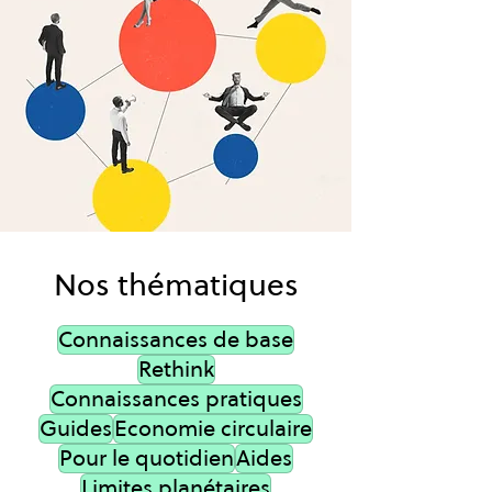
Nos thématiques
Connaissances de base
Rethink
Connaissances pratiques
Guides
Economie circulaire
Pour le quotidien
Aides
Limites planétaires