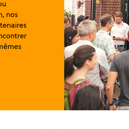
ou
n, nos
tenaires
encontrer
 mêmes