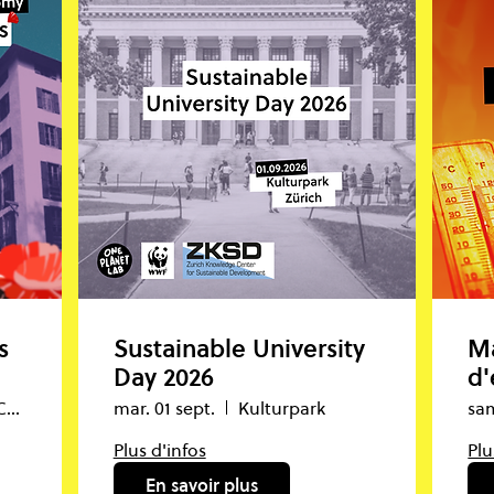
s
Sustainable University
Ma
Day 2026
d'
Grand Hotel Chandolin (Valais)
mar. 01 sept.
Kulturpark
sam
Plus d'infos
Plu
En savoir plus