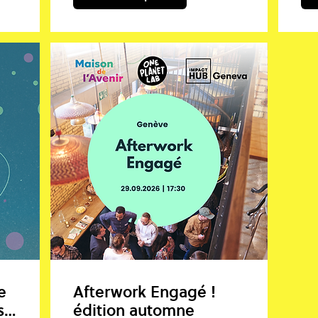
e
Afterwork Engagé !
s
édition automne