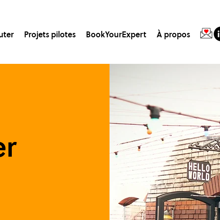
uter
Projets pilotes
BookYourExpert
À propos
er
s