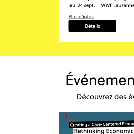
et les organisations à
jeu. 24 sept.
impact
Plus d'infos
Détails
Événement
Découvrez des é