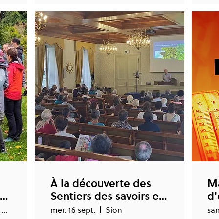
À la découverte des
Ma
de
Sentiers des savoirs et
d'
de Ronquoz 21
En ligne et en présentiel (Genève)
mer. 16 sept.
Sion
sam