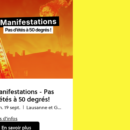
nifestations - Pas
étés à 50 degrés!
. 19 sept.
Lausanne et Genève
s d'infos
En savoir plus