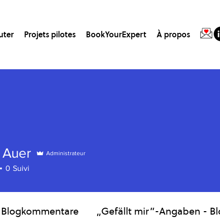
uter
Projets pilotes
BookYourExpert
À propos
 Auer
Administrateur
0
Suivi
Blogkommentare
„Gefällt mir”-Angaben - B