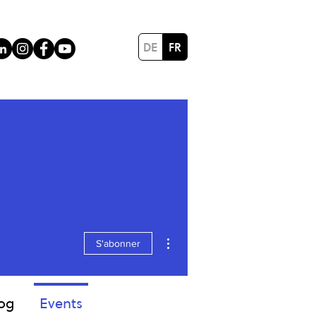
DE
FR
Plus d'actions
S'abonner
log
Events