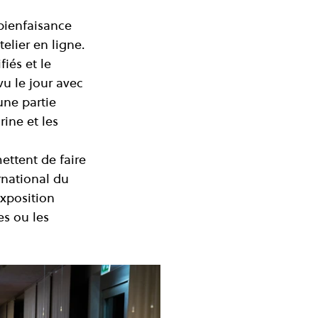
bienfaisance 
elier en ligne. 
iés et le 
 le jour avec 
une partie 
ine et les 
ttent de faire 
national du 
xposition 
es ou les 