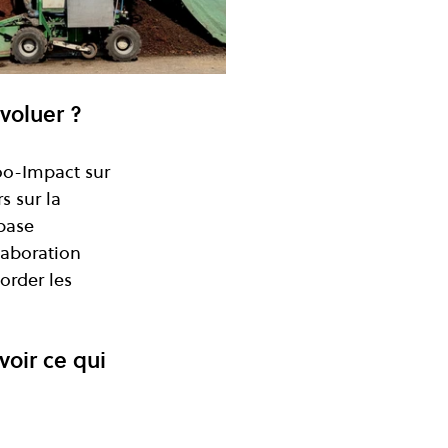
évoluer ?
oo-Impact sur 
 sur la 
base 
aboration 
order les 
oir ce qui 