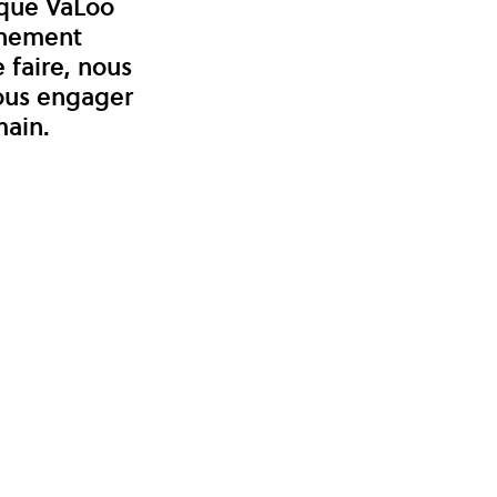
que VaLoo 
nnement 
 faire, nous 
nous engager 
main.