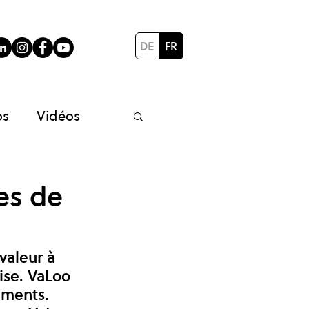
DE
FR
os
Vidéos
rojets partenaires
es de
valeur à 
vise. VaLoo 
iments. 