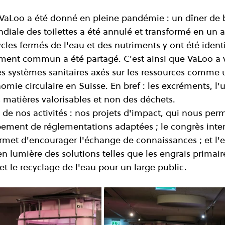
VaLoo a été donné en pleine pandémie : un dîner de 
iale des toilettes a été annulé et transformé en un at
cles fermés de l'eau et des nutriments y ont été identif
ent commun a été partagé. C'est ainsi que VaLoo a vu
des systèmes sanitaires axés sur les ressources comme 
omie circulaire en Suisse. En bref : les excréments, l'ur
 matières valorisables et non des déchets.
e nos activités : nos projets d'impact, qui nous perme
ement de réglementations adaptées ; le congrès inter
rmet d'encourager l'échange de connaissances ; et l'e
en lumière des solutions telles que les engrais primair
et le recyclage de l'eau pour un large public.