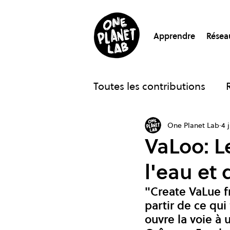
Apprendre
Résea
Toutes les contributions
One Planet Lab
4 
Podcasts
Blog Rethi
VaLoo: L
l'eau et
Archives
"Create VaLue f
partir de ce qui 
ouvre la voie à 