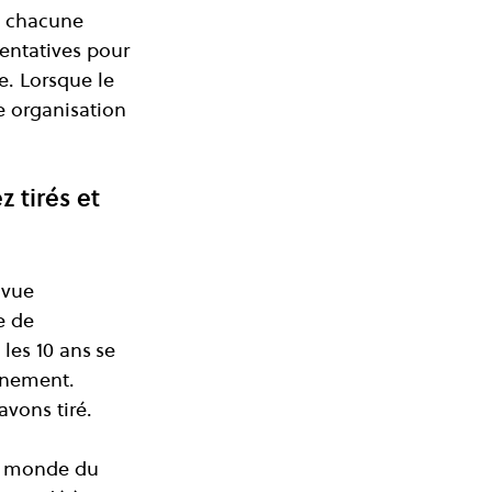
, chacune 
tentatives pour 
. Lorsque le 
e organisation 
 tirés et 
 vue 
e de 
les 10 ans
se 
nnement. 
vons tiré. 
e monde du 