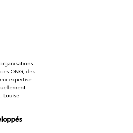
organisations 
, des ONG, des 
eur expertise 
ctuellement 
. Louise 
                    
eloppés 