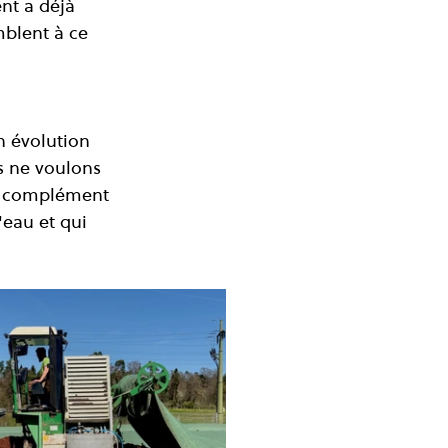
t a déjà 
mblent à ce 
n évolution 
s ne voulons 
n complément 
'eau et qui 