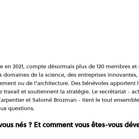
ée en 2021, compte désormais plus de 120 membres et 
es domaines de la science, des entreprises innovantes
ement ou de l'architecture. Des bénévoles apportent l
travail et soutiennent la stratégie. Le secrétariat - a
arpentier et Salomé Brozman - tient le tout ensemble
ions.                                                                       
ous nés ? Et comment vous êtes-vous dév