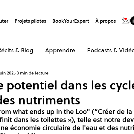
uter
Projets pilotes
BookYourExpert
À propos
Récits & Blog
Apprendre
Podcasts & Vidé
juin 2025
3 min de lecture
nk
Guides
Projets du One Planet Lab
P
e potentiel dans les cycl
 des nutriments
rom what ends up in the Loo" (“Créer de la 
finit dans les toilettes »), telle est notre de
une économie circulaire de l'eau et des nutr