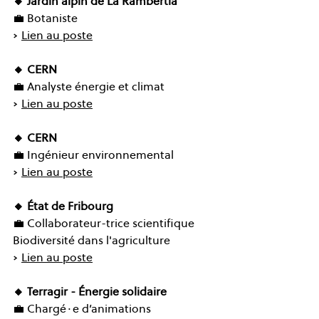
🔸 Jardin alpin de La Rambertia
💼 Botaniste
➡️ 
Lien au poste
🔸
CERN
💼 Analyste énergie et climat
➡️ 
Lien au poste
🔸
CERN
💼 Ingénieur environnemental
➡️ 
Lien au poste
🔸
État de Fribourg
💼 Collaborateur-trice scientifique 
Biodiversité dans l'agriculture
➡️ 
Lien au poste
🔸
Terragir - Énergie solidaire
💼 Chargé∙e d’animations 