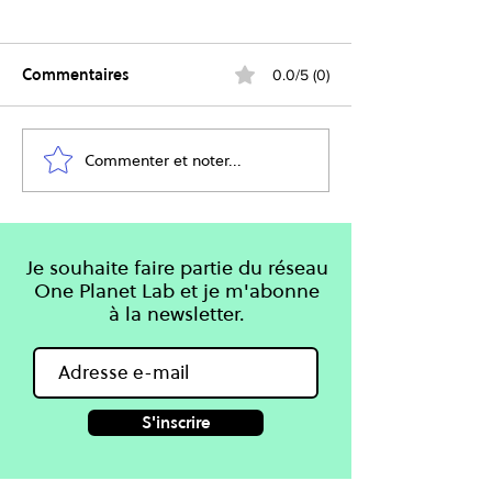
Commentaires
0.0/5 (0)
Rétrofutur Suisse
Commenter et noter...
S’engager pour 
évoluer les poli
publiques. Les 
notre réseau.
Je souhaite faire partie du réseau
One Planet Lab et je m'abonne
à la newsletter.
S'inscrire