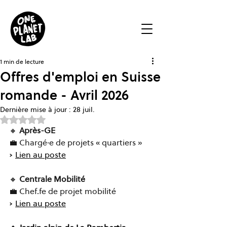
1 min de lecture
Offres d'emploi en Suisse
romande - Avril 2026
Dernière mise à jour :
28 juil.
Noté NaN étoiles sur 5.
🔸 
Après-GE
💼 Chargé·e de projets « quartiers »
➡️ 
Lien au poste
🔸 
Centrale Mobilité
💼 Chef.fe de projet mobilité
➡️ 
Lien au poste