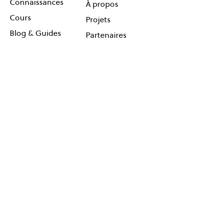
Connaissances
À propos
Cours
Projets
Blog & Guides
Partenaires
Coaching en ligne
Agenda
Contact
Réseauter
Suivez-
Événements
nous !
Cartes
Newsletter