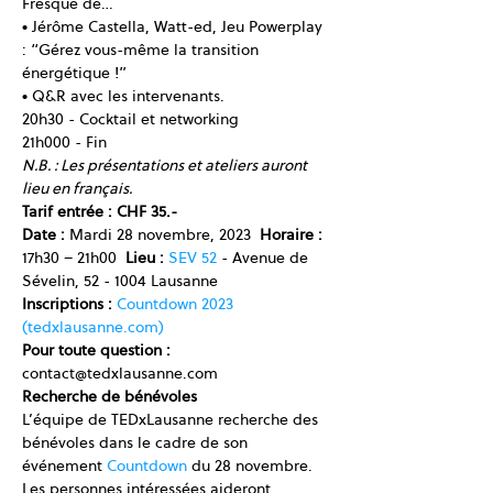
Fresque de…
● Jérôme Castella, Watt-ed, Jeu Powerplay 
: “Gérez vous-même la transition 
énergétique !”
● Q&R avec les intervenants.
20h30 - Cocktail et networking
21h000 - Fin
N.B. : Les présentations et ateliers auront 
lieu en français.
Tarif entrée : CHF 35.-
Date : 
Mardi 28 novembre, 2023  
Horaire : 
17h30 – 21h00  
Lieu : 
SEV 52
 - Avenue de 
Sévelin, 52 - 1004 Lausanne
Inscriptions :
Countdown 2023 
(tedxlausanne.com)
Pour toute question : 
contact@tedxlausanne.com
Recherche de bénévoles
L’équipe de TEDxLausanne recherche des 
bénévoles dans le cadre de son 
événement 
Countdown
 du 28 novembre. 
Les personnes intéressées aideront 