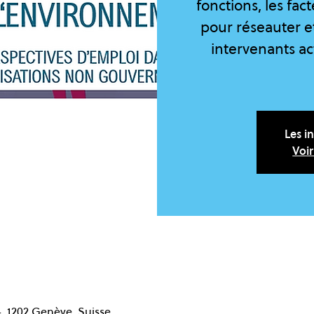
fonctions, les fac
pour réseauter e
intervenants ac
Les i
Voi
4, 1202 Genève, Suisse