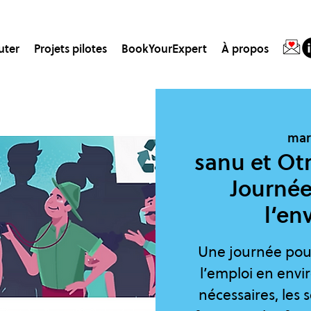
uter
Projets pilotes
BookYourExpert
À propos
mar.
sanu et Ot
Journée
l‘en
Une journée pour
l’emploi en env
nécessaires, les s