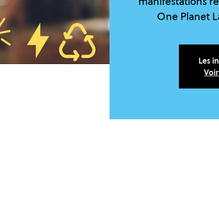
manifestations re
One Planet La
Les i
Voi