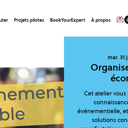
uter
Projets pilotes
BookYourExpert
À propos
mar. 31 
Organis
éco
Cet atelier vous
connaissance
événementielle, e
solutions con