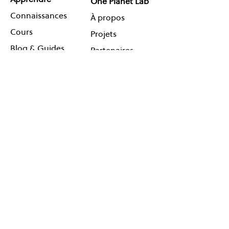
One Planet Lab
Connaissances
À propos
Cours
Projets
Blog & Guides
Partenaires
Coaching en ligne
Agenda
Contact
Réseauter
Suivez-
Événements
nous !
Cartes
Newsletter