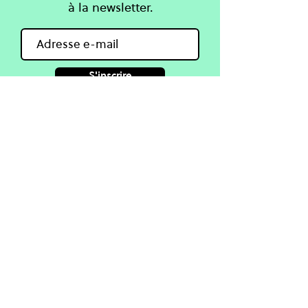
à la newsletter.
S'inscrire
Apprendre
One Planet Lab
Connaissances
À propos
Cours
Projets
Blog & Guides
Partenaires
Coaching en ligne
Agenda
Contact
Réseauter