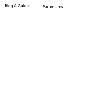
Blog & Guides
Partenaires
Coaching en ligne
Agenda
Contact
Réseauter
Suivez-
Événements
nous !
Cartes
Newsletter
© One Planet Lab 2026
Ce projet est hébergé par :