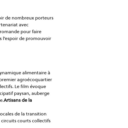
poir de nombreux porteurs 
rtenariat avec 
e romande pour faire 
ns l’espoir de promouvoir 
 dynamique alimentaire à 
 premier agroécoquartier 
ectifs. Le film évoque 
icipatif paysan, auberge 
e.
Artisans de la 
cales de la transition 
rcuits courts collectifs 