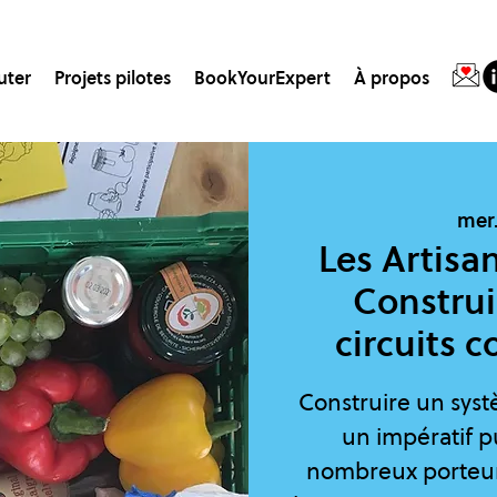
uter
Projets pilotes
BookYourExpert
À propos
mer.
Les Artisan
Constru
circuits c
Construire un syst
un impératif pu
nombreux porteurs