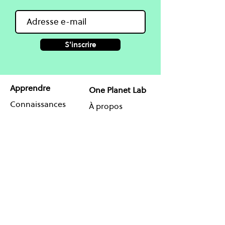
S'inscrire
Apprendre
One Planet Lab
Connaissances
À propos
Cours
Projets
Blog & Guides
Partenaires
Coaching en ligne
Agenda
Contact
Réseauter
Suivez-