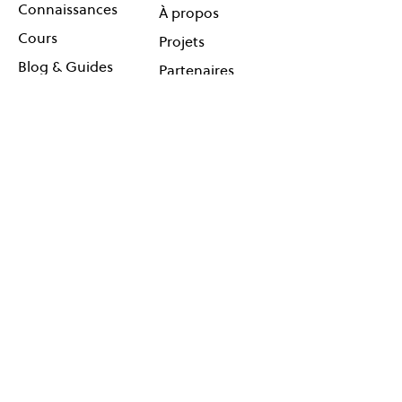
Connaissances
À propos
Cours
Projets
Blog & Guides
Partenaires
Coaching en ligne
Agenda
Contact
Réseauter
Suivez-
Événements
nous !
Cartes
Newsletter