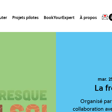
uter
Projets pilotes
BookYourExpert
À propos
mar. 25
La f
Organisé par
collaboration av