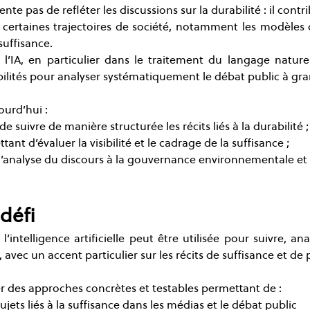
nte pas de refléter les discussions sur la durabilité : il contr
 certaines trajectoires de société, notamment les modèle
suffisance.
l’IA, en particulier dans le traitement du langage naturel
bilités pour analyser systématiquement le débat public à gra
urd’hui :
e suivre de manière structurée les récits liés à la durabilité ;
ant d’évaluer la visibilité et le cadrage de la suffisance ;
l’analyse du discours à la gouvernance environnementale et à
défi
ntelligence artificielle peut être utilisée pour suivre, anal
é, avec un accent particulier sur les récits de suffisance et d
er des approches concrètes et testables permettant de :
sujets liés à la suffisance dans les médias et le débat public 