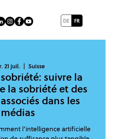
DE
FR
. 21 juil.
  |  
Suisse
 sobriété: suivre la
 la sobriété et des
associés dans les
médias
ment l’intelligence artificielle
ion de suffisance plus tangible,