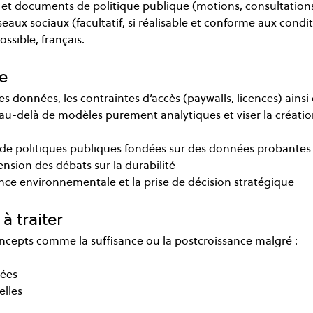
 et documents de politique publique (motions, consultations
seaux sociaux (facultatif, si réalisable et conforme aux condi
ossible, français.
e 
des données, les contraintes d’accès (paywalls, licences) ainsi
r au-delà de modèles purement analytiques et viser la créatio
n de politiques publiques fondées sur des données probantes
nsion des débats sur la durabilité
nce environnementale et la prise de décision stratégique
à traiter
epts comme la suffisance ou la postcroissance malgré :
iées
lles