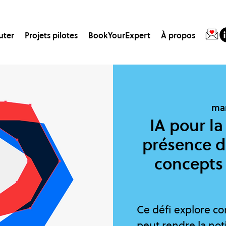
uter
Projets pilotes
BookYourExpert
À propos
mar
IA pour la
présence de
concepts 
Ce défi explore com
peut rendre la not