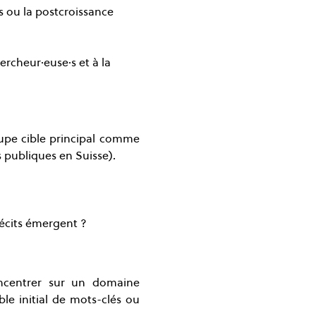
s ou la postcroissance 
ercheur·euse·s et à la 
oupe cible principal comme 
s publiques en Suisse).
écits émergent ?
oncentrer sur un domaine 
le initial de mots-clés ou 