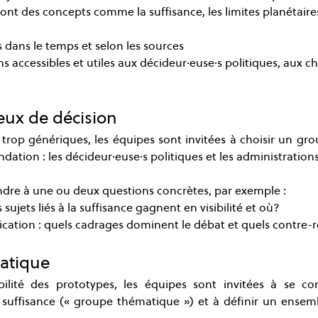
dont des concepts comme la suffisance, les limites planétaire
s dans le temps et selon les sources
s accessibles et utiles aux décideur·euse·s politiques, aux ch
jeux de décision
s trop génériques, les équipes sont invitées à choisir un gr
dation : les décideur·euse·s politiques et les administration
ndre à une ou deux questions concrètes, par exemple :
 sujets liés à la suffisance gagnent en visibilité et où?
ation : quels cadrages dominent le débat et quels contre-r
atique
abilité des prototypes, les équipes sont invitées à se c
 suffisance (« groupe thématique ») et à définir un ensemb