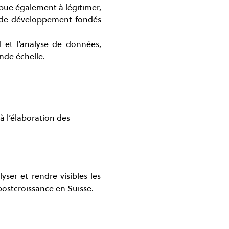
ibue également à légitimer, 
s de développement fondés 
 et l’analyse de données, 
nde échelle.
 l’élaboration des 
yser et rendre visibles les 
e postcroissance en Suisse.