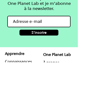
One Planet Lab et je m'abonne
à la newsletter.
S'inscrire
Apprendre
One Planet Lab
Connaissances
À propos
Cours
Projets
Blog & Guides
Partenaires
Coaching en ligne
Agenda
Contact