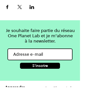
Je souhaite faire partie du réseau
One Planet Lab et je m'abonne
à la newsletter.
S'inscrire
Apprendre
One Planet Lab
Connaissances
À propos
Cours
Projets
Blog & Guides