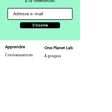
à la newsletter.
S'inscrire
Apprendre
One Planet Lab
Connaissances
À propos
Cours
Projets
Blog & Guides
Partenaires
Coaching en ligne
Agenda
Contact
Réseauter