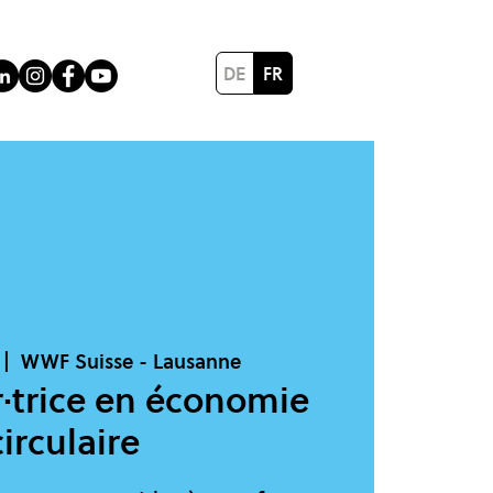
DE
FR
 |  
WWF Suisse - Lausanne
r·trice en économie
circulaire