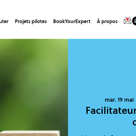
uter
Projets pilotes
BookYourExpert
À propos
mar. 19 mai
 
Facilitateu