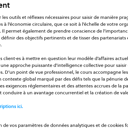
ent
r les outils et réflexes nécessaires pour saisir de manière pr
es à l’économie circulaire, que ce soit à l’échelle de votre or
es. Il permet également de prendre conscience de l’importan
éfinir des objectifs pertinents et de tisser des partenariats
.
client·es à mettre en question leur modèle d’affaires actuel e
une approche puissante d'intelligence collective pour saisir
. D’un point de vue professionnel, le cours accompagne les 
n contexte global marqué par des défis tels que la pénurie de
 exigences réglementaires et des attentes accrues de la part 
 conduire à un avantage concurrentiel et la création de vale
iptions ici.
 de vos paramètres de données analytiques et de cookies f