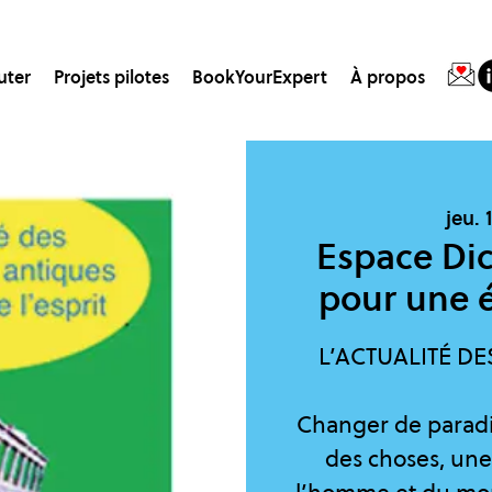
uter
Projets pilotes
BookYourExpert
À propos
jeu. 
Espace Di
pour une é
L’ACTUALITÉ D
Changer de paradi
des choses, une