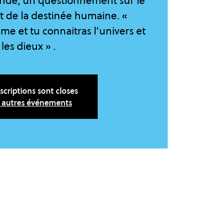
de, un questionnement sur le
et de la destinée humaine. «
me et tu connaitras l’univers et
les dieux » .
nscriptions sont closes
r autres événements