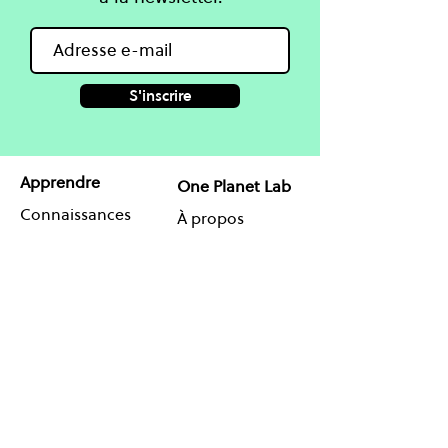
S'inscrire
Apprendre
One Planet Lab
Connaissances
À propos
Cours
Projets
Blog & Guides
Partenaires
Coaching en ligne
Agenda
Contact
Réseauter