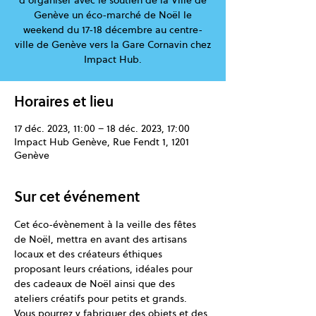
d’organiser avec le soutien de la Ville de
Genève un éco-marché de Noël le
weekend du 17-18 décembre au centre-
ville de Genève vers la Gare Cornavin chez
Impact Hub.
Horaires et lieu
17 déc. 2023, 11:00 – 18 déc. 2023, 17:00
Impact Hub Genève, Rue Fendt 1, 1201
Genève
Sur cet événement
Cet éco-évènement à la veille des fêtes 
de Noël, mettra en avant des artisans 
locaux et des créateurs éthiques 
proposant leurs créations, idéales pour 
des cadeaux de Noël ainsi que des 
ateliers créatifs pour petits et grands.
Vous pourrez y fabriquer des objets et des 