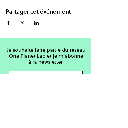
Partager cet événement
Je souhaite faire partie du réseau
One Planet Lab et je m'abonne
à la newsletter.
S'inscrire
Apprendre
One Planet Lab
Connaissances
À propos