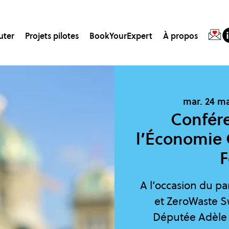
uter
Projets pilotes
BookYourExpert
À propos
mar. 24 m
Confér
l’Économie 
F
A l’occasion du pa
et ZeroWaste Sw
Députée Adèle