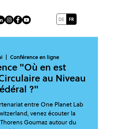
DE
FR
ai
  |  
Conférence en ligne
ence "Où en est
Circulaire au Niveau
édéral ?"
rtenariat entre One Planet Lab
itzerland, venez écouter la
 Thorens Goumaz autour du