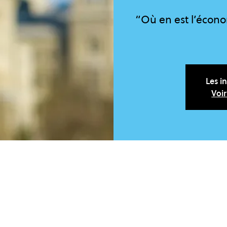
“Où en est l’écono
Les i
Voi