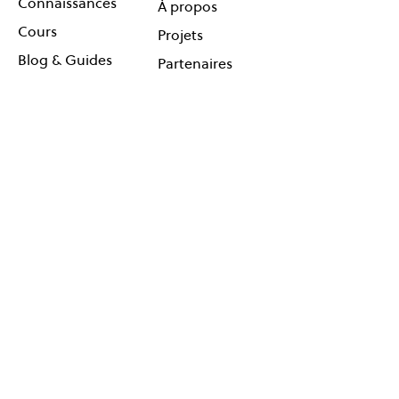
Connaissances
À propos
Cours
Projets
Blog & Guides
Partenaires
Coaching en ligne
Agenda
Contact
Réseauter
Suivez-
Événements
nous !
Cartes
Newsletter