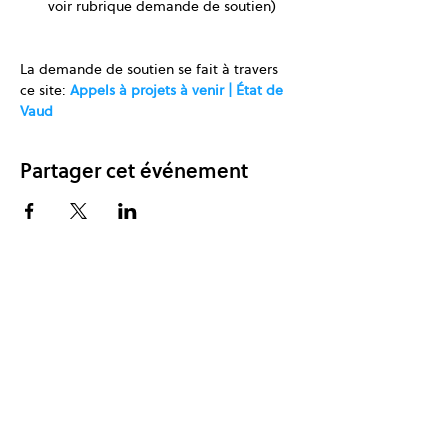
voir rubrique demande de soutien)
La demande de soutien se fait à travers 
ce site: 
Appels à projets à venir | État de 
Vaud
Partager cet événement
Je souhaite faire partie du réseau
One Planet Lab et je m'abonne
à la newsletter.
S'inscrire