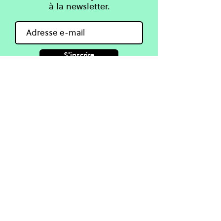
à la newsletter.
S'inscrire
Apprendre
One Planet Lab
Connaissances
À propos
Cours
Projets
Blog & Guides
Partenaires
Coaching en ligne
Agenda
Contact