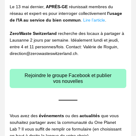
Le 13 mai dernier, 
APRÈS-GE
 réunissait membres du 
réseau et expert·es pour interroger collectivement 
l'usage 
de l'IA au service du bien commun
. 
Lire l’article
.
ZeroWaste Switzerland
 recherche des locaux à partager à 
Lausanne 2 jours par semaine. Idéalement lundi et jeudi, 
entre 4 et 11 personnes/fois. Contact: Valérie de Roguin, 
direction@zerowasteswitzerland.ch. 
Rejoindre le groupe Facebook et publier
vos nouvelles
Vous avez des 
événements 
ou des 
actualités 
que vous 
souhaitez partager avec la communauté du One Planet 
Lab ? Il vous suffit de remplir ce formulaire (en choisissant 
en haut à droite la langue de votre choix). 