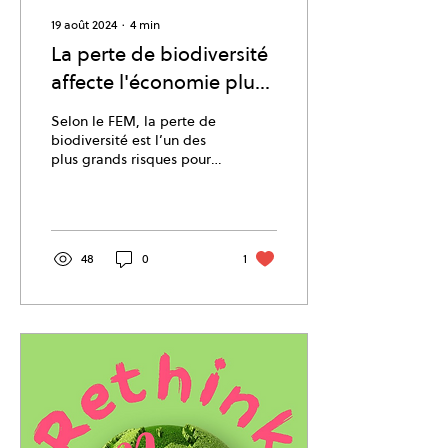
19 août 2024
∙
4
min
La perte de biodiversité
affecte l'économie plus
que nous ne le pensons
Selon le FEM, la perte de
biodiversité est l’un des
plus grands risques pour
la société et l’économie.
48
0
1