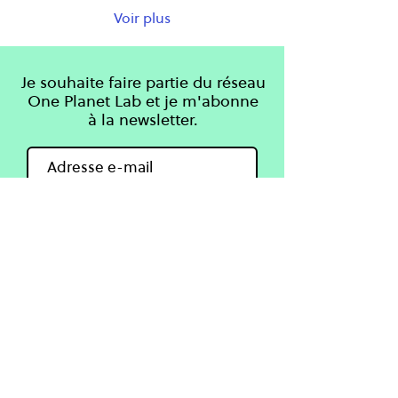
Voir plus
Je souhaite faire partie du réseau
One Planet Lab et je m'abonne
à la newsletter.
S'inscrire
Apprendre
One Planet Lab
Connaissances
À propos
Cours
Projets
Blog & Guides
Partenaires