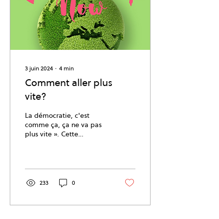
3 juin 2024
∙
4
min
Comment aller plus
vite?
La démocratie, c'est
comme ça, ça ne va pas
plus vite ». Cette
affirmation est-elle vraie
ou est-ce une excuse ?
233
0