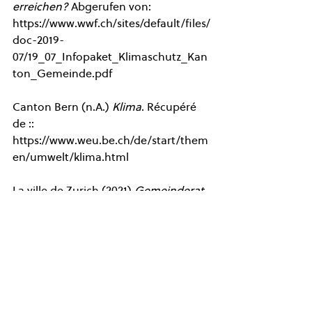
erreichen? 
Abgerufen von: 
https://www.wwf.ch/sites/default/files/
doc-2019-
07/19_07_Infopaket_Klimaschutz_Kan
ton_Gemeinde.pdf 
Canton Bern (n.A.) 
Klima
. Récupéré 
de :: 
https://www.weu.be.ch/de/start/them
en/umwelt/klima.html 
La ville de Zurich (2021) 
Gemeinderat 
verabschiedet Klimaziel Netto-Null 
2040
. Récupéré de :: 
https://www.stadt-
zuerich.ch/gud/de/index/departemen
t/strategie_politik/umweltstrategie/kl
imapolitik/klimaziel-netto-null-
2040.html 