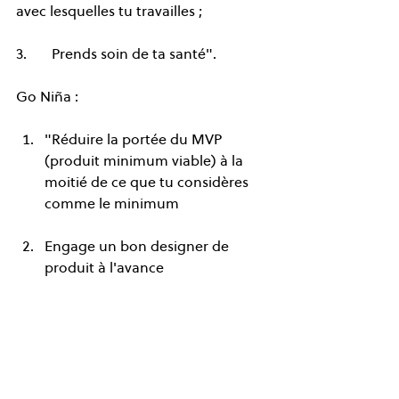
avec lesquelles tu travailles ;
3.       Prends soin de ta santé".
Go Niña :
"Réduire la portée du MVP 
(produit minimum viable) à la 
moitié de ce que tu considères 
comme le minimum
Engage un bon designer de 
produit à l'avance
Communique beaucoup, même 
si tu penses que tes points sont 
évidents".
Future Food Solutions : "Engage-toi, 