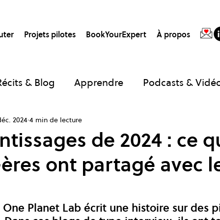
uter
Projets pilotes
BookYourExpert
À propos
Récits & Blog
Apprendre
Podcasts & Vidé
déc. 2024
4 min de lecture
nk
Guides
Projets du One Planet Lab
P
ntissages de 2024 : ce 
·ères ont partagé avec l
One Planet Lab écrit une histoire sur des p