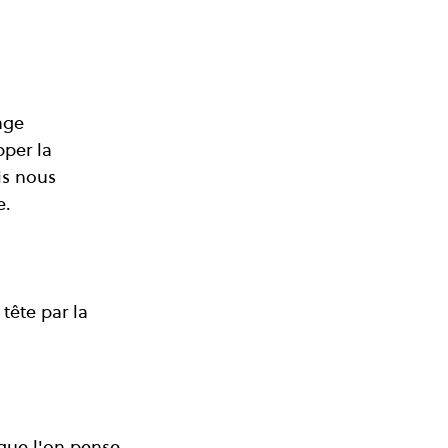
age 
per la 
is nous 
e.
tête par la 
que l'on pense 