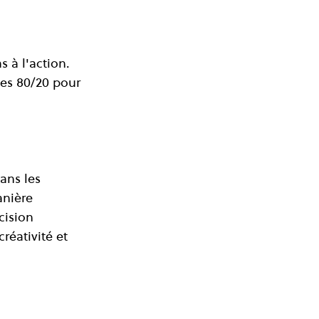
 à l'action. 
des 80/20 pour 
ans les 
anière 
cision 
réativité et 