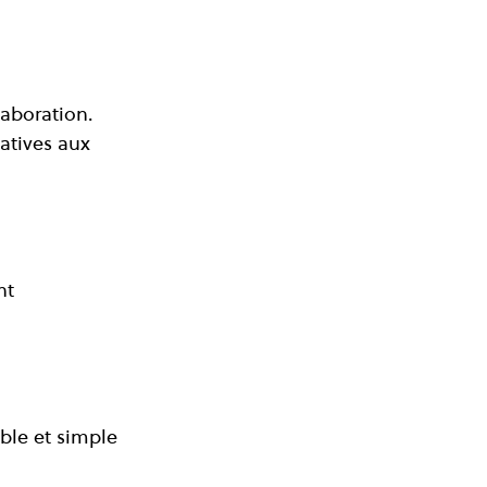
laboration. 
atives aux 
nt 
ble et simple 