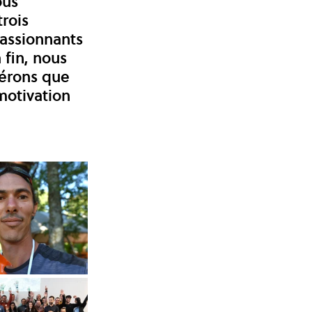
ous 
rois 
assionnants 
fin, nous 
érons que 
otivation 