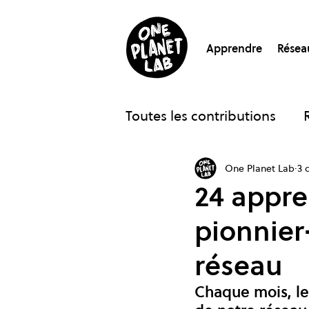
Apprendre
Résea
Toutes les contributions
One Planet Lab
3 
Podcasts
Blog Rethi
24 appre
pionnier
Archives
réseau
Chaque mois, le 