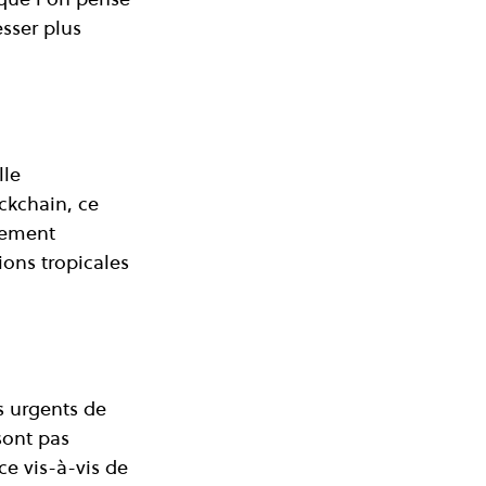
sser plus 
le 
ckchain, ce 
sement 
ons tropicales 
s urgents de 
sont pas 
e vis-à-vis de 