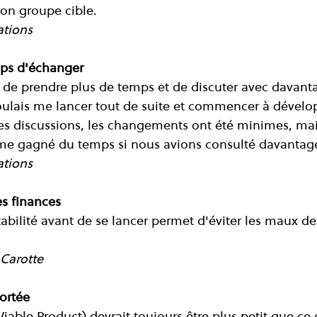
on groupe cible.
ations
emps d'échanger
t de prendre plus de temps et de discuter avec davant
voulais me lancer tout de suite et commencer à dévelop
des discussions, les changements ont été minimes, ma
me gagné du temps si nous avions consulté davantag
ations
es finances
bilité avant de se lancer permet d'éviter les maux de 
 Carotte
portée
ble Product) devrait toujours être plus petit que ce 