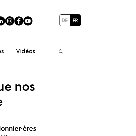
DE
FR
os
Vidéos
rojets partenaires
que nos
e
ionnier·ères 