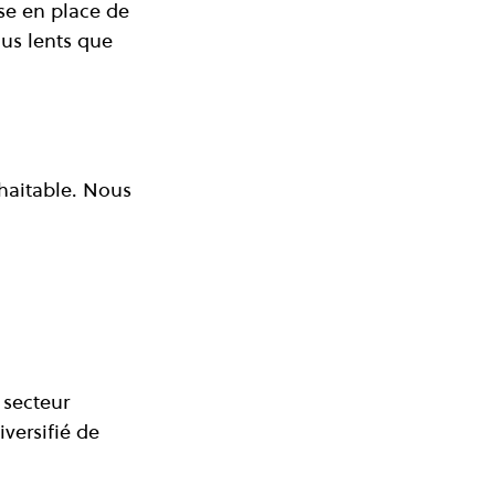
ise en place de 
lus lents que 
haitable. Nous 
secteur 
versifié de 